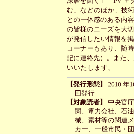
深層を聞く」「
PV
＋
む」などのほか、技
との一体感のある内
の皆様のニーズを大切
が発信したい情報を
コーナーもあり、随
記に連絡先）。また、
いいたします。
【発行形態】
2010
年
1
回発行
【対象読者】
中央官庁
関、電力会社、石
械、素材等の関連
カー、一般市民・