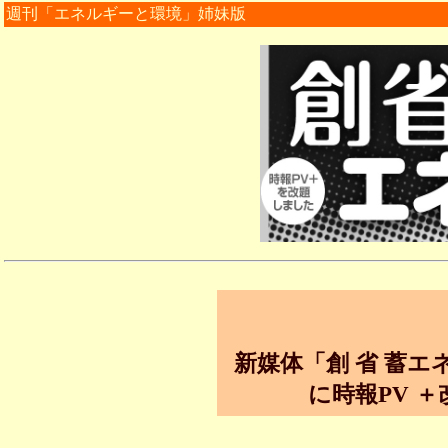
週刊「エネルギーと環境」姉妹版
新媒体「創 省 蓄エ
に時報
PV
＋