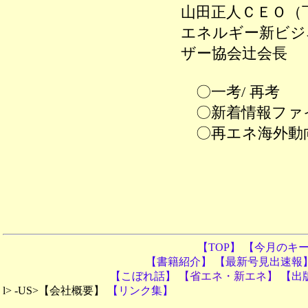
山田正人ＣＥＯ（
エネルギー新ビジ
ザー協会辻会長
〇一考/ 再考
〇新着情報ファ
〇再エネ海外動
【TOP
】
【今月のキ
【書籍紹介】
【最新号見出速報
【こぼれ話】
【省エネ・新エネ】
【出
l> -US>【会社概要】
【リンク集】