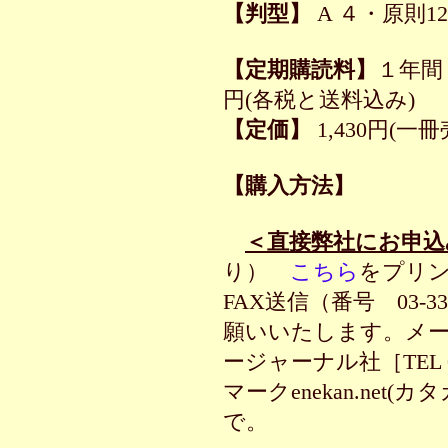
【判型】
A
４・原則
1
【定期購読料】
１
年間 
円(各税と送料込み)
【定価】
1,430円(一
【購入方法】
＜直接弊社にお申込
り）
こちら
をプリ
FAX
送信（番号
03-3
願いいたします。メ
ージャーナル社［
TEL 
マーク
enekan.net(
カタ
で。